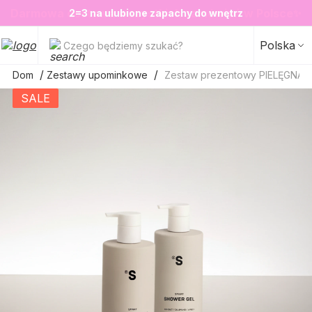
❤️ Perfumy Sugar Porn 50 ml znów dostępne
SALE do -20%✨
Nowosci✨
✨
2=3 na ulubione zapachy do wnętrz
Polska
Czego będziemy szukać?
Dom
Zestawy upominkowe
Zestaw prezentowy PIELĘGNA
SALE