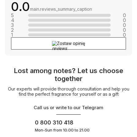
0.0
main.reviews_summary_caption
5
0
4
0
3
0
2
0
1
0
Zostaw opinię
Lost among notes? Let us choose
together
Our experts will provide thorough consultation and help you
find the perfect fragrance for yourself or as a gift
Call us or write to our Telegram
0 800 310 418
Mon-Sun from 10.00 to 21.00