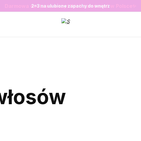
❤️ Perfumy Sugar Porn 50 ml znów dostępne
SALE do -20%✨
Nowosci✨
✨
2=3 na ulubione zapachy do wnętrz
 włosów