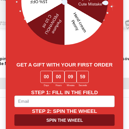
pinka do włosów | Matte
Metalowa spinka do włosów 
te Maxi
127 zł
Sold out
Sold out
Sold out