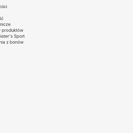
ości
ść
nicze
y produktów
Sister's Sport
nia z bonów