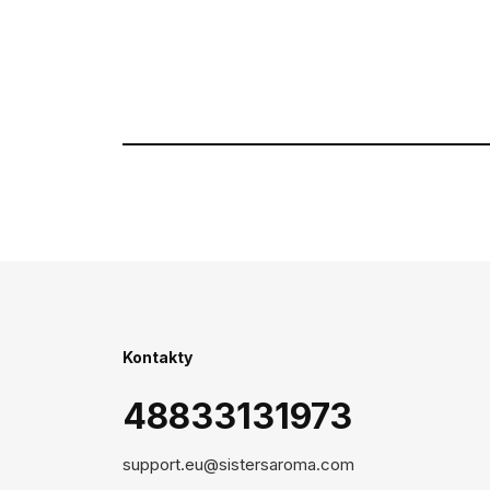
Kontakty
48833131973
support.eu@sistersaroma.com