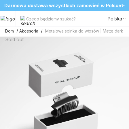
❤️ Perfumy Sugar Porn 50 ml znów dostępne
Darmowa dostawa wszystkich zamówień w Polsce
SALE do -20%✨
Nowosci✨
✨
2=3 na ulubione zapachy do wnętrz
Polska
Czego będziemy szukać?
Dom
Akcesoria
Metalowa spinka do włosów | Matte dark gr
Sold out