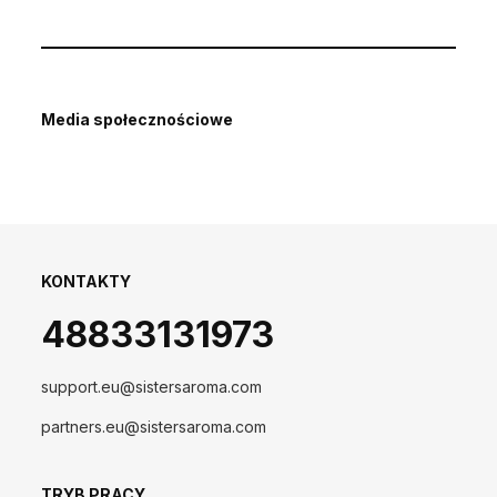
Media społecznościowe
KONTAKTY
48833131973
support.eu@sistersaroma.com
partners.eu@sistersaroma.com
TRYB PRACY