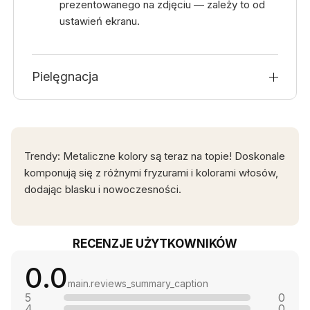
prezentowanego na zdjęciu — zależy to od
ustawień ekranu.
Pielęgnacja
Trendy: Metaliczne kolory są teraz na topie! Doskonale
komponują się z różnymi fryzurami i kolorami włosów,
dodając blasku i nowoczesności.
RECENZJE UŻYTKOWNIKÓW
0.0
main.reviews_summary_caption
5
0
4
0