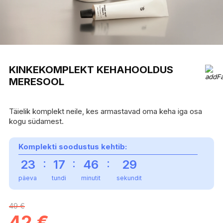
KINKEKOMPLEKT KEHAHOOLDUS
MERESOOL
Täielik komplekt neile, kes armastavad oma keha iga osa
kogu südamest.
Komplekti soodustus kehtib:
:
:
:
23
17
46
29
päeva
tundi
minutit
sekundit
49 €
42
€