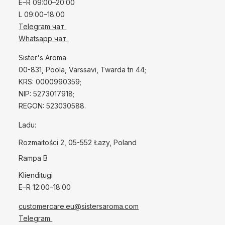
E–R 09:00–20:00
L 09:00–18:00
Telegram чат
Whatsapp чат
Sister's Aroma
00-831, Poola, Varssavi, Twarda tn 44;
KRS: 0000990359;
NIP: 5273017918;
REGON: 523030588.
Ladu:
Rozmaitości 2, 05-552 Łazy, Poland
Rampa B
Klienditugi
E–R 12:00–18:00
customercare.eu@sistersaroma.com
Telegram