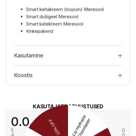
Smart kehakreem (losjoon) Meresool
Smart dušigeel Meresool
Smart kätekreem Meresool
Kinkepakend
Kasutamine
Koostis
KASUTAJATE ARVUSTUSED
0.0
main.reviews_summary_caption
5
0
4
0