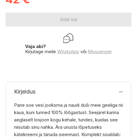
Sold out
Vaja abi?
Kirjutage meile
WhatsApp
või
Messenger
Kirjeldus
Pane soe vesi jooksma ja naudi duši meie geeliga nii
kaua, kuni tunned 100% lõõgastust. Seejärel kanna
aeglaselt losjoon kogu kehale, tundes, kuidas see
niisutab sinu nahka. Ära unusta lõpetuseks
kätekreemi ja tänada iseennast. Komplekt sisaldab: