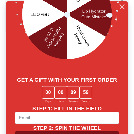
3
0
2
0
1
0
Kirjuta arvustus
Lost among notes? Let us choose
together
Our experts will provide thorough consultation and help you
find the perfect fragrance for yourself or as a gift
Call us or write to our Telegram
0 800 310 418
Mon-Sun from 10.00 to 21.00