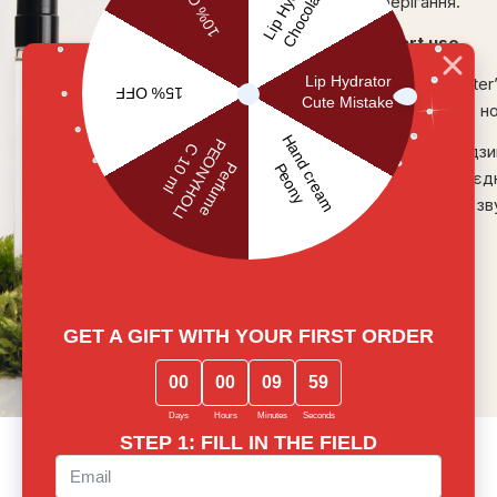
зберігання.
Smart use
Парфуми Sister
композицією н
Одна з їх родз
аромати. Поєдн
себе їх нове зв