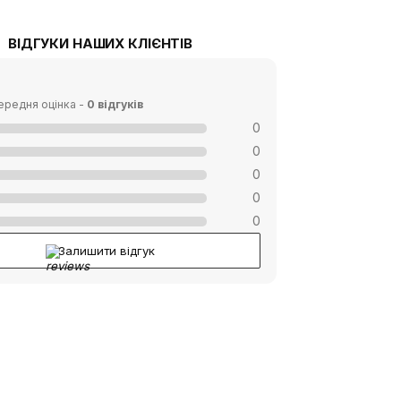
ВІДГУКИ НАШИХ КЛІЄНТІВ
ередня оцінка -
0 відгуків
0
0
0
0
0
Залишити відгук