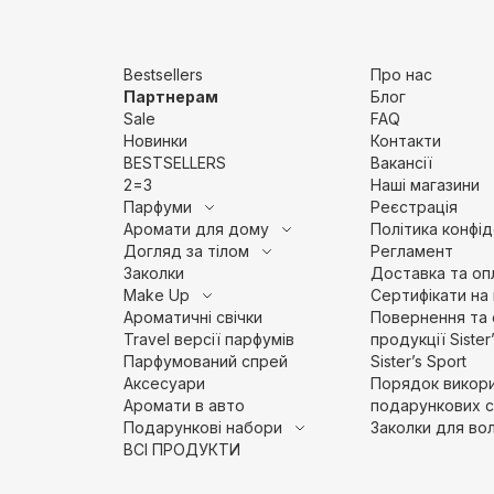
Bestsellers
Про нас
Партнерам
Блог
Sale
FAQ
Новинки
Контакти
BESTSELLERS
Вакансії
2=3
Наші магазини
Парфуми
Pеєстрація
Аромати для дому
Політика конфід
Догляд за тілом
Регламент
Заколки
Доставка та оп
Make Up
Сертифікати на
Ароматичні свічки
Повернення та 
Travel версії парфумів
продукції Sister
Парфумований спрей
Sister’s Sport
Аксесуари
Порядок викор
Аромати в авто
подарункових с
Подарункові набори
Заколки для во
ВСІ ПРОДУКТИ