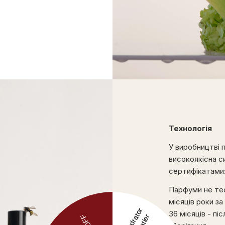
Технологія
У виробництві 
високоякісна с
сертифікатами
Парфуми не тес
місяців роки за
36 місяців - пі