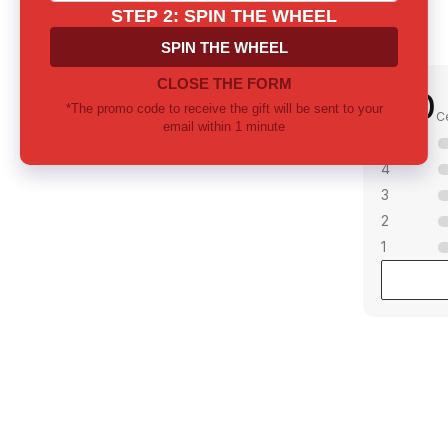
0.0
С
5
4
3
2
1
илися серед нот?
те підберемо разом
ти нададуть вичерпну консультацію
ть знайти ідеальний аромат для вас
рунок