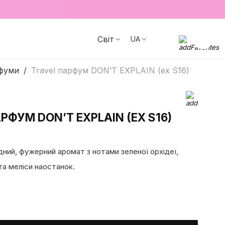
Світ
UA
фуми
Travel парфум DON’T EXPLAIN (ex S16)
РФУМ DON’T EXPLAIN (EX S16)
дний, фужерний аромат з нотами зеленої орхідеї,
та меліси наостанок.