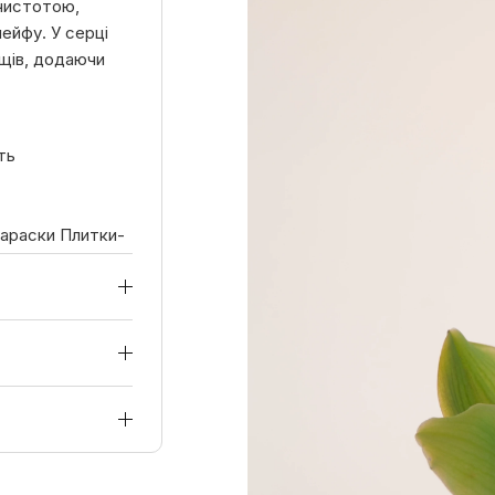
чистотою,
ейфу. У серці
ощів, додаючи
ть
Параски Плитки-
та і людей.