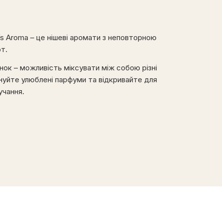
’s Aroma – це нішеві аромати з неповторною
от.
инок – можливість міксувати між собою різні
уйте улюблені парфуми та відкривайте для
учання.