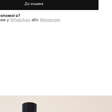
До кошика
допомога?
нам у
WhatsApp
або
Messenger