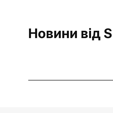
Зателефону
номером а
напишіть у 
Новини від S
Telegram