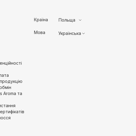
Країна
Польща
Мова
Українська
енційності
лата
 продукцію
обмін
’s Aroma та
истання
ертифікатів
лосся