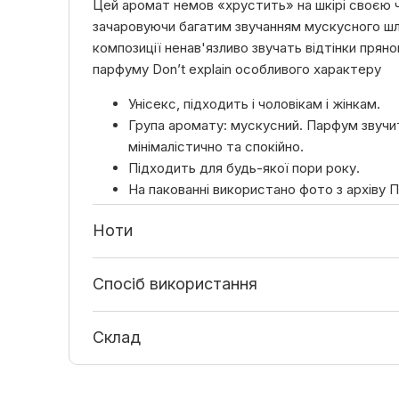
Цей аромат немов «хрустить» на шкірі своєю 
зачаровуючи багатим звучанням мускусного шл
композиції ненав'язливо звучать відтінки прян
парфуму Don’t explain особливого характеру
Унісекс, підходить і чоловікам і жінкам.
Група аромату: мускусний. Парфум звучи
мінімалістично та спокійно.
Підходить для будь-якої пори року.
На пакованні використано фото з архіву 
Горицвіт, яка знімала місцеві пейзажі, свя
Ноти
Cпосіб використання
Склад