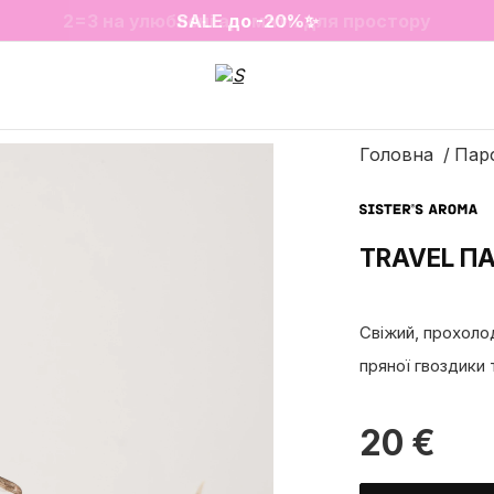
❤️ Парфуми Sugar Porn 50 мл знову в наявності
2=3 на улюблені аромати для простору
SALE до -20%✨
Новинки✨
Головна
Пар
TRAVEL ПА
Свіжий, прохоло
пряної гвоздики 
20
€