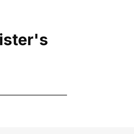
0 800 310
йте за
бо
418
наш
Пн-Нд з 10.00 до
ister's
21.00