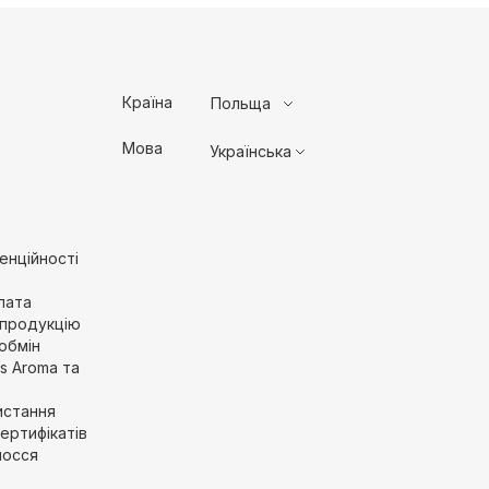
Країна
Польща
Мова
Українська
енційності
лата
 продукцію
обмін
’s Aroma та
истання
ертифікатів
лосся