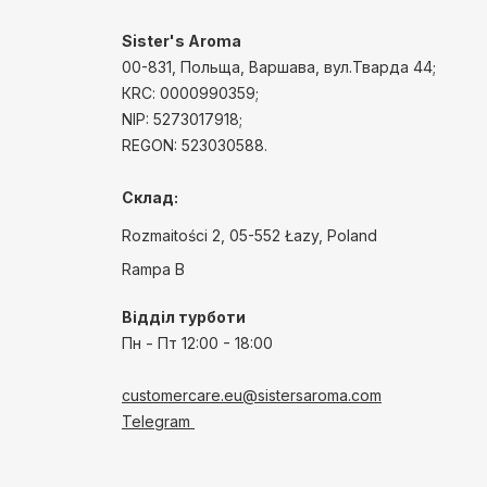
Sister's Aroma
00-831, Польща, Варшава, вул.Тварда 44;
КRС: 0000990359;
NIP: 5273017918;
REGON: 523030588.
Склад:
Rozmaitości 2, 05-552 Łazy, Poland
Rampa B
Відділ турботи
Пн - Пт
12:00 - 18:00
customercare.eu@sistersaroma.com
Telegram