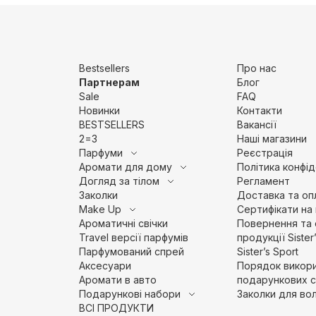
Bestsellers
Про нас
Партнерам
Блог
Sale
FAQ
Новинки
Контакти
BESTSELLERS
Вакансії
2=3
Наші магазини
Парфуми
Pеєстрація
Аромати для дому
Політика конфід
Догляд за тілом
Регламент
Заколки
Доставка та оп
Make Up
Сертифікати на
Ароматичні свічки
Повернення та 
Travel версії парфумів
продукції Sister
Парфумований спрей
Sister’s Sport
Аксесуари
Порядок викор
Аромати в авто
подарункових с
Подарункові набори
Заколки для во
ВСІ ПРОДУКТИ