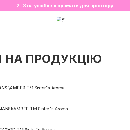
❤️ Парфуми Sugar Porn 50 мл знову в наявності
2=3 на улюблені аромати для простору
SALE до -20%✨
Новинки✨
И НА ПРОДУКЦІЮ
NSI\AMBER ТМ Sister"s Aroma
MANSI\AMBER ТМ Sister"s Aroma
\WOOD ТМ Sister"s Aroma