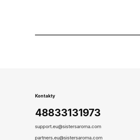
Kontakty
48833131973
support.eu@sistersaroma.com
partners.eu@sistersaroma.com