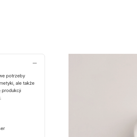
we potrzeby
metyki, ale także
 produkcji
y.
ser