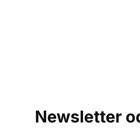
Lost a
choose
Our experts w
help you find
a gift
Call us or wr
Telegram
Newsletter od