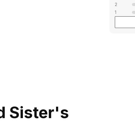
2
1
mong notes? Let us
 together
ill provide thorough consultation and
 the perfect fragrance for yourself or as
0 800 310
ite to our
418
Mon-Sun from 10.00
 Sister's
to 21.00