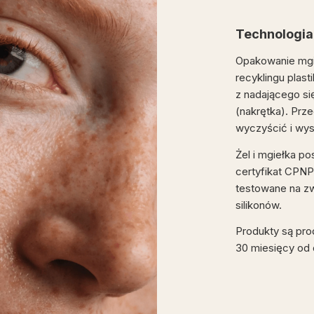
Technologia
Opakowanie mgie
recyklingu plas
z nadającego się
(nakrętka). Prze
wyczyścić i wy
Żel i mgiełka p
certyfikat CPNP
testowane na zw
silikonów.
Produkty są pro
30 miesięcy od d