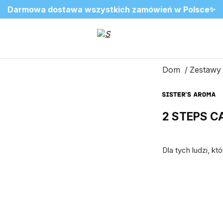
❤️ Perfumy Sugar Porn 50 ml znów dostępne
SALE do -20%✨
Nowosci✨
✨
2=3 na ulubione zapachy do wnętrz
Dom
Zestawy 
2 STEPS C
Dla tych ludzi, kt