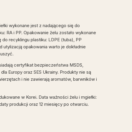
łki wykonane jest z nadającego się do
tiku: RA i PP. Opakowanie żelu zostało wykonane
 do recyklingu plastiku: LDPE (tuba), PP
d utylizacją opakowania warto je dokładnie
suszyć.
osiadają certyfikat bezpieczeństwa MSDS,
 dla Europy oraz SES Ukrainy. Produkty nie są
ierzętach i nie zawierają aromatów, barwników i
dukowane w Korei. Data ważności żelu i mgiełki:
aty produkcji oraz 12 miesięcy po otwarciu.