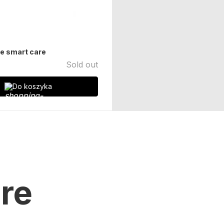
e smart care
Sold out
Do koszyka
are