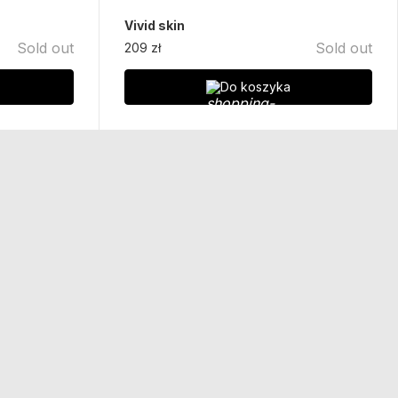
Vivid skin
Sold out
Sold out
209 zł
Do koszyka