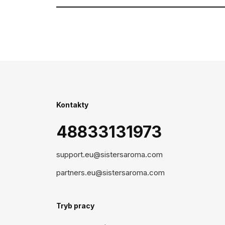
Kontakty
48833131973
support.eu@sistersaroma.com
partners.eu@sistersaroma.com
Tryb pracy