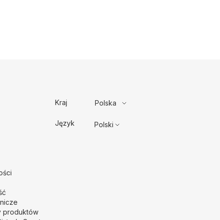
Kraj
Polska
Język
Polski
ości
ść
nicze
y produktów