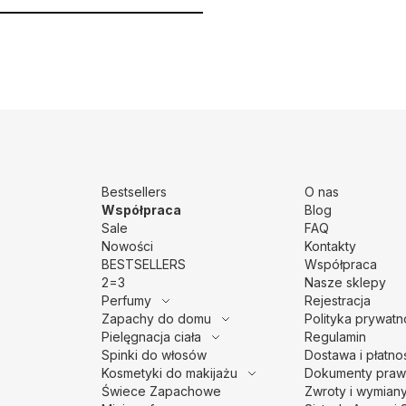
Bestsellers
O nas
Współpraca
Blog
Sale
FAQ
Nowości
Kontakty
BESTSELLERS
Współpraca
2=3
Nasze sklepy
Perfumy
Rejestracja
Zapachy do domu
Polityka prywatn
Pielęgnacja ciała
Regulamin
Spinki do włosów
Dostawa i płatno
Kosmetyki do makijażu
Dokumenty praw
Świece Zapachowe
Zwroty i wymian