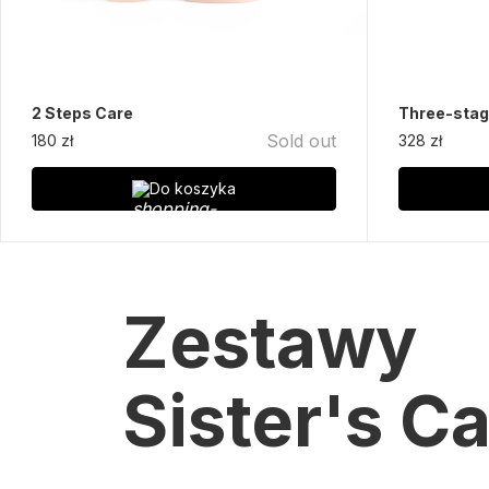
2 Steps Care
Three-stag
Sold out
180 zł
328 zł
Do koszyka
Zestawy
Sister's C