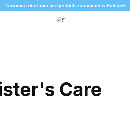
❤️ Perfumy Sugar Porn 50 ml znów dostępne
SALE do -20%✨
Nowosci✨
✨
2=3 na ulubione zapachy do wnętrz
ster's Care