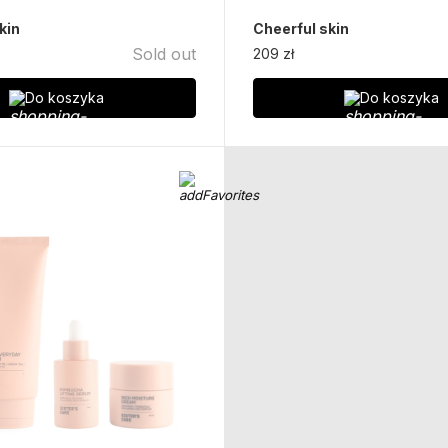
kin
Cheerful skin
Sold out
209 zł
Do koszyka
Do koszyka