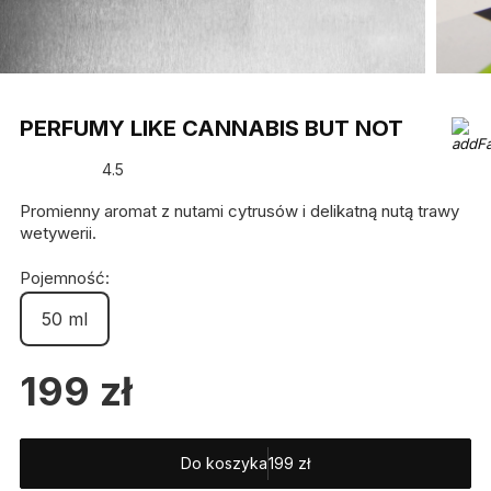
PERFUMY LIKE CANNABIS BUT NOT
4.5
Promienny aromat z nutami cytrusów i delikatną nutą trawy
wetywerii.
Pojemność:
50 ml
199
zł
Do koszyka
199
zł