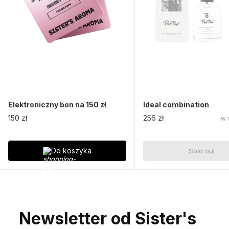
Elektroniczny bon na 150 zł
Ideal combination
150 zł
256 zł
w 
Do koszyka
Sold out
Newsletter od Sister's