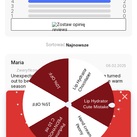
4
2
3
0
2
0
1
0
Zostaw opinię
Sortować:
Najnowsze
Maria
06.02.2025
Zweryfikowany kupujący
Unexpectedly, but a perfume with such a name turned
out to be very pleasant. I enjoy using it during the warm
season☺️
Czy ta recenzja była pomocna?
0
0
Anna
06.02.2025
Zweryfikowany kupujący
Very sad that the brand stopped making 100ml(
Czy ta recenzja była pomocna?
0
0