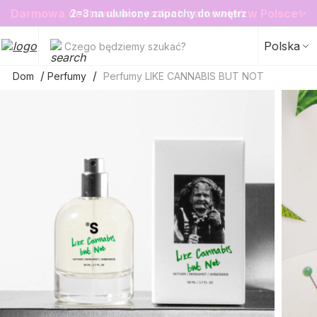
❤️ Perfumy Sugar Porn 50 ml znów dostępne
SALE do -20%✨
Nowosci✨
✨
2=3 na ulubione zapachy do wnętrz
Polska
Czego będziemy szukać?
Dom
Perfumy
Perfumy LIKE CANNABIS BUT NOT