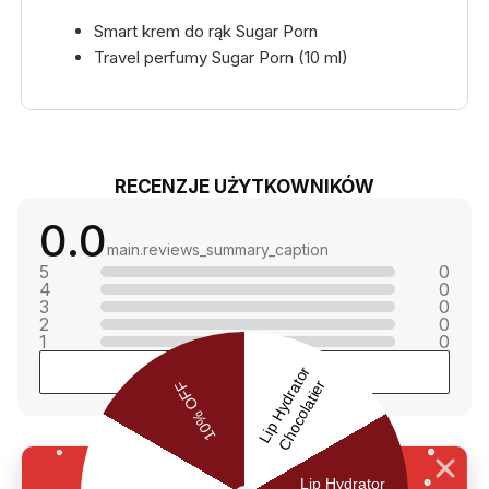
Smart krem do rąk Sugar Porn
Travel perfumy Sugar Porn (10 ml)
RECENZJE UŻYTKOWNIKÓW
0.0
main.reviews_summary_caption
5
0
4
0
3
0
2
0
1
0
Zostaw opinię
Lost among notes? Let us choose