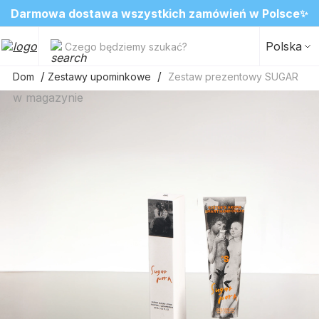
❤️ Perfumy Sugar Porn 50 ml znów dostępne
Darmowa dostawa wszystkich zamówień w Polsce
SALE do -20%✨
Nowosci✨
✨
2=3 na ulubione zapachy do wnętrz
Polska
Czego będziemy szukać?
Dom
Zestawy upominkowe
Zestaw prezentowy SUGAR
w magazynie