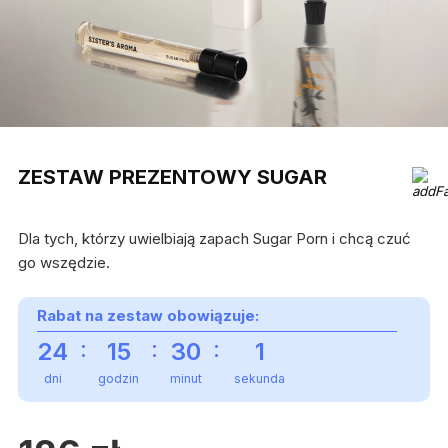
ZESTAW PREZENTOWY SUGAR
Dla tych, którzy uwielbiają zapach Sugar Porn i chcą czuć
go wszędzie.
Rabat na zestaw obowiązuje:
:
:
:
24
15
30
0
dni
godzin
minut
sekund