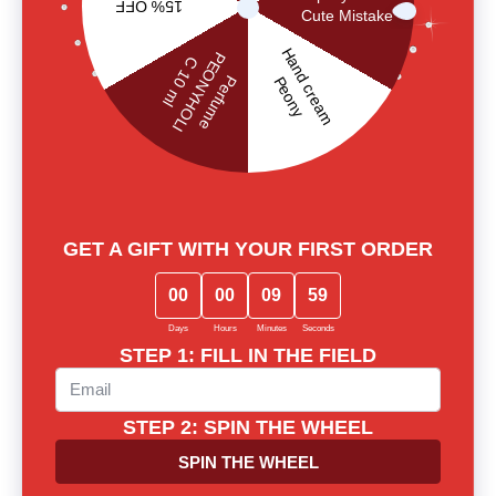
together
Our experts will provide thorough consultation and help you
find the perfect fragrance for yourself or as a gift
Call us or write to our Telegram
0 800 310 418
Mon-Sun from 10.00 to 21.00