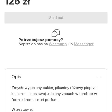
126
zł
Sold out
Potrzebujesz pomocy?
Napisz do nas na
WhatsApp
lub
Messenger
Opis
Zmysłowy palony cukier, pikantny różowy pieprz i
kaszmir — noś swój ulubiony zapach w torebce w
formie kremu i mini perfum.
W zestawie: