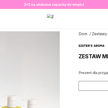
❤️ Perfumy Sugar Porn 50 ml znów dostępne
SALE do -20%✨
Nowosci✨
✨
2=3 na ulubione zapachy do wnętrz
Dom
Zestawy
ZESTAW M
Prezent dla przyja