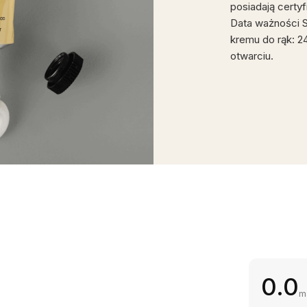
posiadają certy
Data ważności S
kremu do rąk: 2
otwarciu.
0.0
m