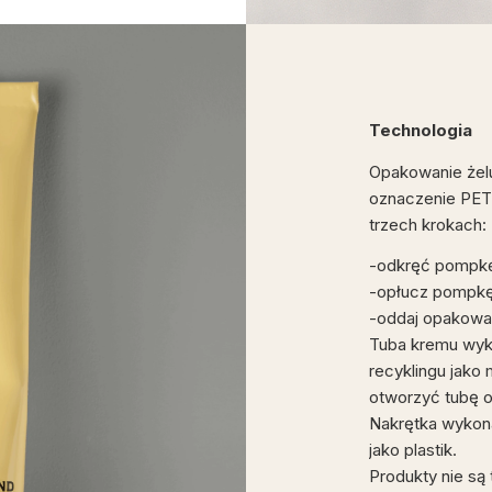
Technologia
Opakowanie żelu
oznaczenie PET 
trzech krokach:
-odkręć pompk
-opłucz pompkę
-oddaj opakowan
Tuba kremu wyko
recyklingu jako
otworzyć tubę o
Nakrętka wykona
jako plastik.
Produkty nie są