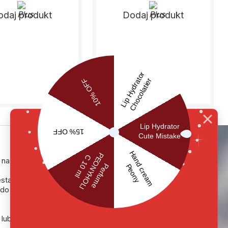
odaj produkt
Dodaj produkt
 na prezent dla
estawy: żel pod
​do rąk + 3
 lub 3 osobne