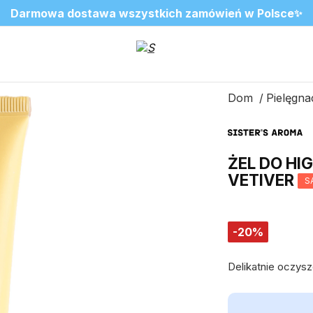
❤️ Perfumy Sugar Porn 50 ml znów dostępne
SALE do -20%✨
Nowosci✨
✨
2=3 na ulubione zapachy do wnętrz
Dom
Pielęgnac
ŻEL DO HIG
VETIVER
S
-20%
Delikatnie oczysz