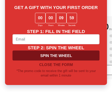
0.0
m
5
4
3
2
1
mong notes? Let us
 together
ill provide thorough consultation and
 the perfect fragrance for yourself or as