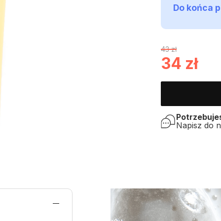
Do końca p
43 zł
34
zł
Potrzebuj
Napisz do 