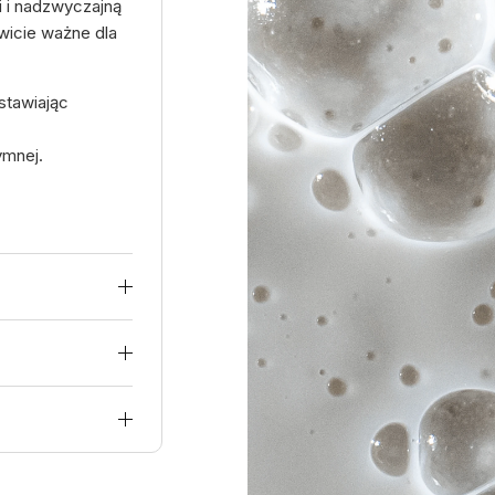
i i nadzwyczajną
wicie ważne dla
stawiając
ymnej.