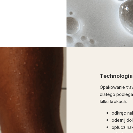
Technologia
Opakowanie trav
dlatego podlega 
kilku krokach:
odkręć na
odetnij do
opłucz na