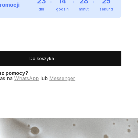
23
14
28
24
romocji
dni
godzin
minut
sekundy
Do koszyka
esz pomocy?
nas na
WhatsApp
lub
Messenger