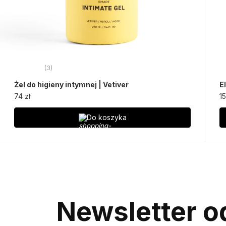
(3)
Żel do higieny intymnej | Vetiver
E
74 zł
15
Do koszyka
Newsletter od