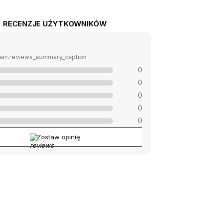
RECENZJE UŻYTKOWNIKÓW
ain.reviews_summary_caption
0
0
0
0
0
Zostaw opinię