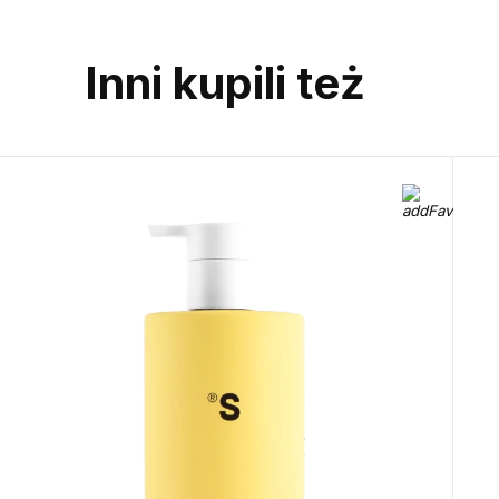
Inni kupili też
Call us or wr
Telegram