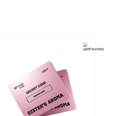
0 800 310
ite to our
418
Mon-Sun from 10.00
to 21.00