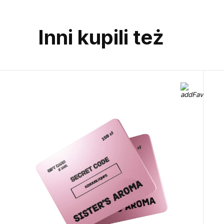
Inni kupili też
Call us or wr
Telegram