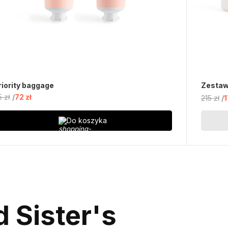
riority baggage
Zestaw
5 zł
72 zł
215 zł
1
Do koszyka
 Sister's