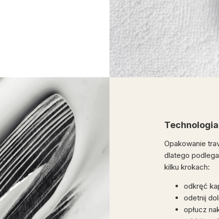
Technologia
Opakowanie trav
dlatego podlega 
kilku krokach:
odkręć ka
odetnij d
opłucz na