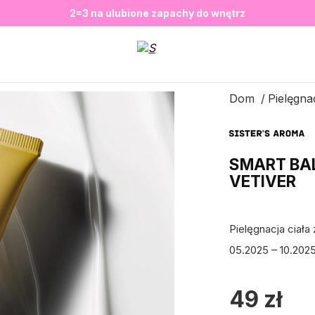
❤️ Perfumy Sugar Porn 50 ml znów dostępne
SALE do -20%✨
Nowosci✨
✨
2=3 na ulubione zapachy do wnętrz
Dom
Pielęgnac
SMART BAL
VETIVER
Pielęgnacja ciał
05.2025 – 10.2025
49
zł