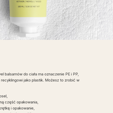
el balsamów do ciała ma oznaczenie PE i PP,
recyklingowi jako plastik. Możesz to zrobić w
psel,
olną część opakowania,
krętkę i opakowanie,