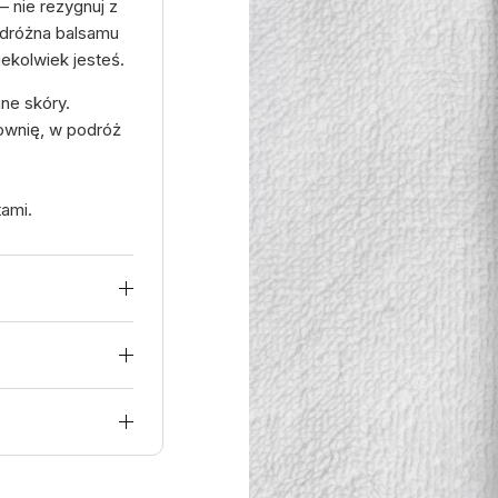
– nie rezygnuj z
odróżna balsamu
iekolwiek jesteś.
ne skóry.
łownię, w podróż
tami.