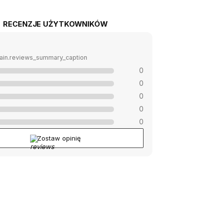
RECENZJE UŻYTKOWNIKÓW
ain.reviews_summary_caption
0
0
0
0
0
Zostaw opinię