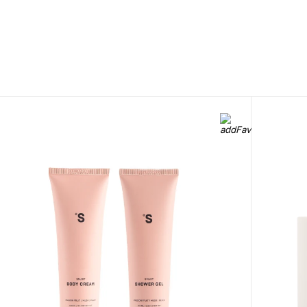
0 800 310
ite to our
418
Mon-Sun from 10.00
to 21.00