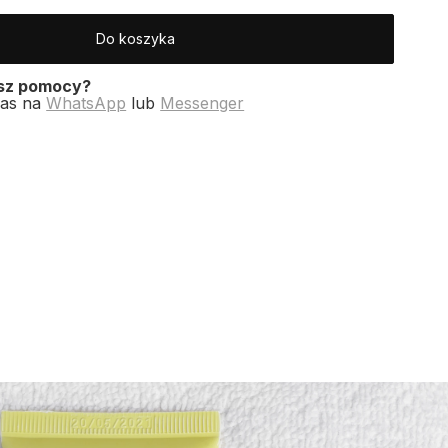
Do koszyka
esz pomocy?
nas na
WhatsApp
lub
Messenger