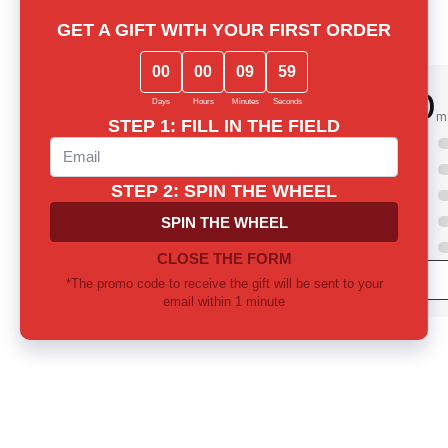
0.0
m
5
4
3
2
1
mong notes? Let us
 together
ill provide thorough consultation and
 the perfect fragrance for yourself or as