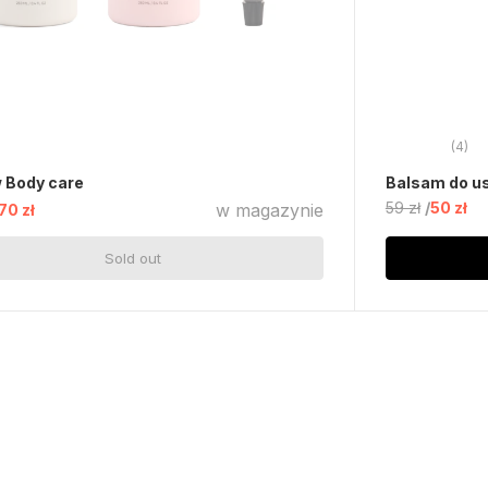
(4)
 Body care
Balsam do us
59 zł
50 zł
w magazynie
70 zł
Sold out