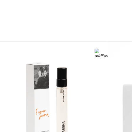
0 800 310
ite to our
418
Mon-Sun from 10.00
to 21.00