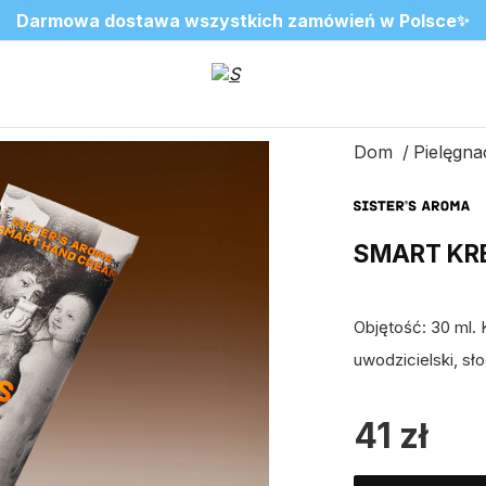
❤️ Perfumy Sugar Porn 50 ml znów dostępne
SALE do -20%✨
Nowosci✨
✨
2=3 na ulubione zapachy do wnętrz
Dom
Pielęgnac
SMART KR
Objętość: 30 ml.
uwodzicielski, sło
41
zł