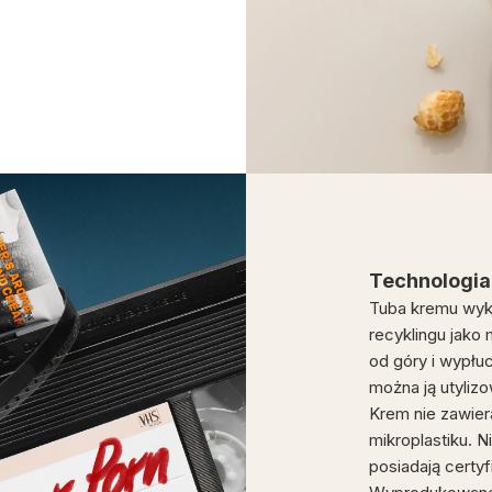
Technologia
Tuba kremu wyko
recyklingu jako
od góry i wypłu
można ją utyliz
Krem nie zawier
mikroplastiku. N
posiadają certy