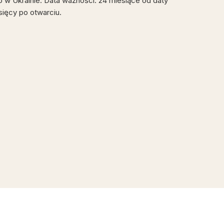
 Ukrainie. Data ważności: 24 miesiące od daty
sięcy po otwarciu.