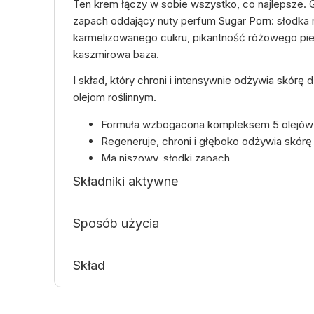
Ten krem łączy w sobie wszystko, co najlepsze
zapach oddający nuty perfum Sugar Porn: słodka 
karmelizowanego cukru, pikantność różowego piep
kaszmirowa baza.
I skład, który chroni i intensywnie odżywia skórę 
olejom roślinnym.
Formuła wzbogacona kompleksem 5 olejów
Regeneruje, chroni i głęboko odżywia skórę 
Ma niszowy, słodki zapach
Idealny na chłodniejszą porę roku
Składniki aktywne
Sposób użycia
Skład