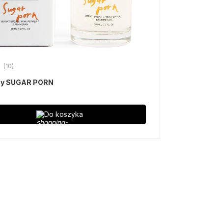
(10)
my SUGAR PORN
Do koszyka