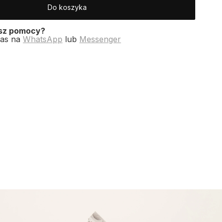
Do koszyka
esz pomocy?
nas na
WhatsApp
lub
Messenger