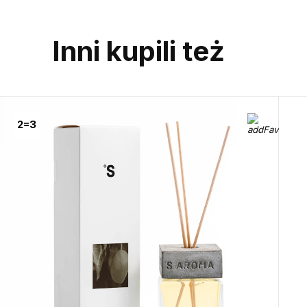
Inni kupili też
Call us or wr
Telegram
2=3