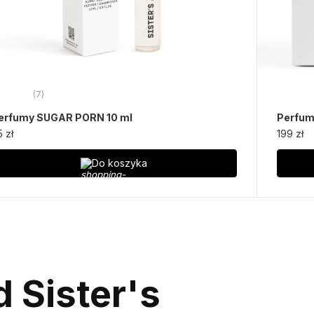
(7)
erfumy SUGAR PORN 10 ml
Perfu
5 zł
199 zł
Do koszyka
 Sister's