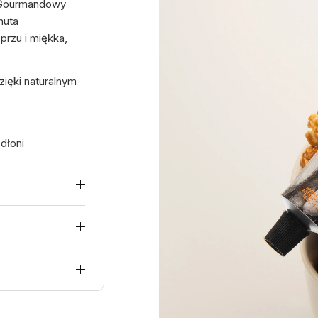
. Gourmandowy
nuta
rzu i miękka,
dzięki naturalnym
dłoni