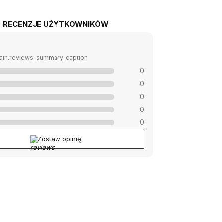
RECENZJE UŻYTKOWNIKÓW
ain.reviews_summary_caption
0
0
0
0
0
Zostaw opinię