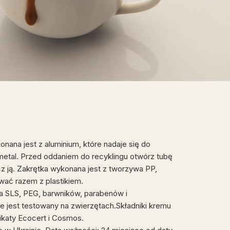
nana jest z aluminium, które nadaje się do
 metal. Przed oddaniem do recyklingu otwórz tubę
cz ją. Zakrętka wykonana jest z tworzywa PP,
ować razem z plastikiem.
a SLS, PEG, barwników, parabenów i
ie jest testowany na zwierzętach.Składniki kremu
fikaty Ecocert i Cosmos.