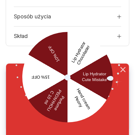
Sposób użycia
Skład
RECENZJE UŻYTKOWNIKÓW
0.0
main.reviews_summary_caption
5
0
4
0
3
0
2
0
1
0
Zostaw opinię