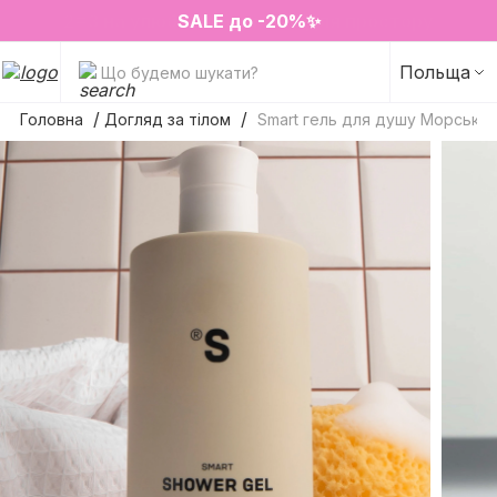
❤️ Парфуми Sugar Porn 50 мл знову в наявності
2=3 на улюблені аромати для простору
SALE до -20%✨
Новинки✨
Польща
Що будемо шукати?
Головна
Догляд за тілом
Smart гель для душу Морська 