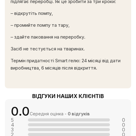
підлягає переробці. Як це зробити за три кроки:
– відкрутіть помпу,
– промийте помпу та тару,
– здайте паковання на переробку.
Засіб не тестується на тваринах.
Термін придатності Smart гелю: 24 місяці від дати
виробництва, 6 місяців після відкриття.
ВІДГУКИ НАШИХ КЛІЄНТІВ
0.0
Середня оцінка -
0 відгуків
5
0
4
0
3
0
2
0