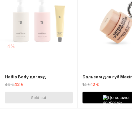
4%
Набір Body догляд
Бальзам для губ Maxi
44 €
42 €
14 €
12 €
До кошика
Sold out