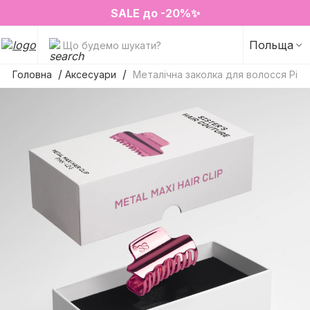
❤️ Парфуми Sugar Porn 50 мл знову в наявності
2=3 на улюблені аромати для простору
SALE до -20%✨
Новинки✨
Польща
Що будемо шукати?
Головна
Аксесуари
Металічна заколка для волосся Pink