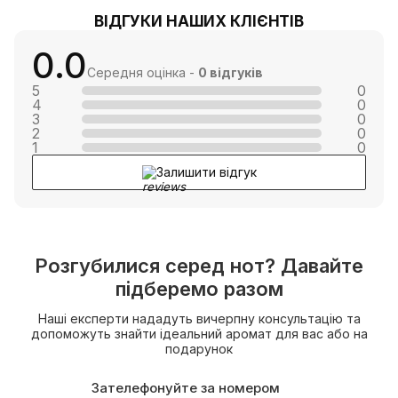
ВІДГУКИ НАШИХ КЛІЄНТІВ
0.0
Середня оцінка -
0 відгуків
5
0
4
0
3
0
2
0
1
0
Залишити відгук
Розгубилися серед нот? Давайте
підберемо разом
Наші експерти нададуть вичерпну консультацію та
допоможуть знайти ідеальний аромат для вас або на
подарунок
Зателефонуйте за номером