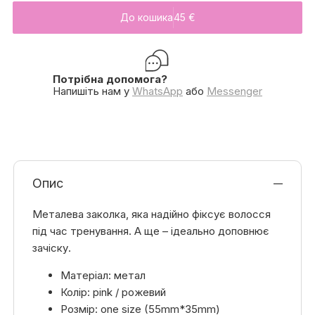
До кошика
45
€
Потрібна допомога?
Напишіть нам у
WhatsApp
або
Messenger
Опис
Металева заколка, яка надійно фіксує волосся
під час тренування. А ще – ідеально доповнює
зачіску.
Матеріал: метал
Колір: pink / рожевий
Розмір: one size (55mm*35mm)