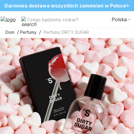
❤️ Perfumy Sugar Porn 50 ml znów dostępne
Darmowa dostawa wszystkich zamówień w Polsce
SALE do -20%✨
Nowosci✨
✨
2=3 na ulubione zapachy do wnętrz
Polska
Czego będziemy szukać?
Dom
Perfumy
Perfumy DIRTY SUGAR