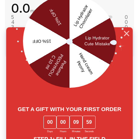
0.0
main.reviews_summary_caption
5
0
4
0
3
0
2
0
1
0
Zostaw opinię
Lost among notes? Let us choose
together
Our experts will provide thorough consultation and help you
find the perfect fragrance for yourself or as a gift
Call us or write to our Telegram
0 800 310 418
Mon-Sun from 10.00 to 21.00