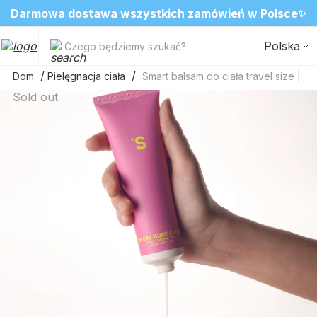
❤️ Perfumy Sugar Porn 50 ml znów dostępne
SALE do -20%✨
Nowosci✨
✨
2=3 na ulubione zapachy do wnętrz
Polska
Czego będziemy szukać?
Dom
Pielęgnacja ciała
Smart balsam do ciała travel size | P
Sold out