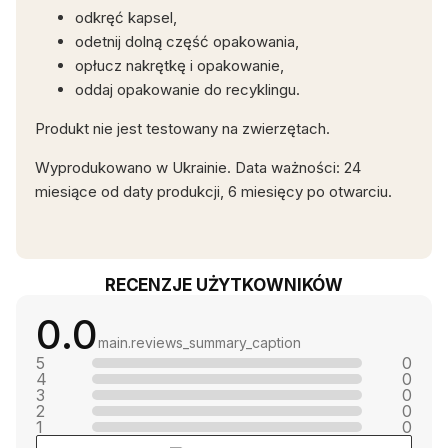
odkręć kapsel,
odetnij dolną część opakowania,
opłucz nakrętkę i opakowanie,
oddaj opakowanie do recyklingu.
Produkt nie jest testowany na zwierzętach.
Wyprodukowano w Ukrainie. Data ważności: 24
miesiące od daty produkcji, 6 miesięcy po otwarciu.
RECENZJE UŻYTKOWNIKÓW
0.0
main.reviews_summary_caption
5
0
4
0
3
0
2
0
1
0