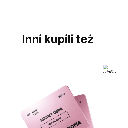
help you find
a gift
Inni kupili też
Call us or wr
Telegram