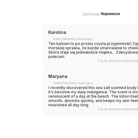
Sortować:
Najnowsze
Karolina
Zweryfikowany kupujący
Ten balsam to po prostu czysta przyjemność! Za
morskiej sprawia, że każde smarowanie to chwila
Skóra staje się jedwabiście miękka, . Zdecydowa
polecam
Czy ta recenzja była pom
Maryana
Zweryfikowany kupujący
I recently discovered this sea salt scented body 
it's become my daily indulgence. The scent is inv
reminiscent of a day at the beach. The lotion itself
smooth, absorbs quickly, and keeps my skin feel
nourished all day long
Czy ta recenzja była pom
Lost a
choose
Our experts w