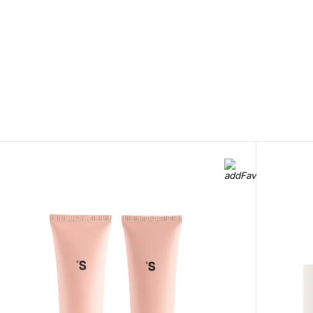
 the perfect fragrance for yourself or as
0 800 310
ite to our
418
Mon-Sun from 10.00
to 21.00