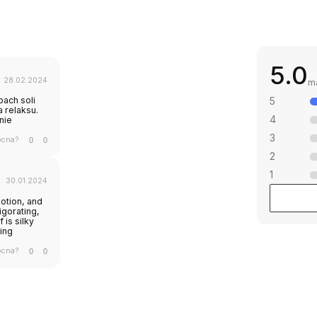
5.0
28.02.2024
m
pach soli
5
 relaksu.
4
nie
3
ocna?
0
0
2
1
30.01.2024
lotion, and
igorating,
 is silky
ing
ocna?
mong notes? Let us
0
0
 together
ill provide thorough consultation and