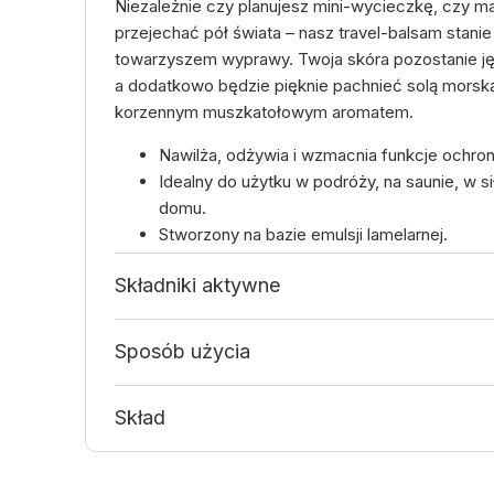
Niezależnie czy planujesz mini-wycieczkę, czy m
przejechać pół świata – nasz travel-balsam stanie
towarzyszem wyprawy. Twoja skóra pozostanie jęd
a dodatkowo będzie pięknie pachnieć solą morsk
korzennym muszkatołowym aromatem.
Nawilża, odżywia i wzmacnia funkcje ochron
Idealny do użytku w podróży, na saunie, w s
domu.
Stworzony na bazie emulsji lamelarnej.
Posiada wyjątkowy zapach soli morskiej z c
Składniki aktywne
korzennym muszkatołowym aromatem.
Sposób użycia
Skład