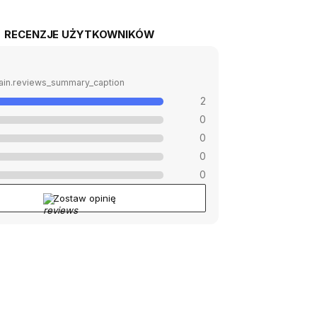
RECENZJE UŻYTKOWNIKÓW
ain.reviews_summary_caption
2
0
0
0
0
Zostaw opinię