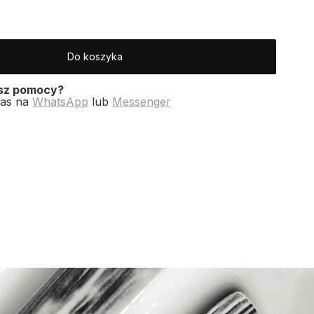
Do koszyka
esz pomocy?
nas na
WhatsApp
lub
Messenger