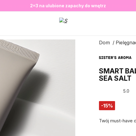
❤️ Perfumy Sugar Porn 50 ml znów dostępne
SALE do -20%✨
Nowosci✨
✨
2=3 na ulubione zapachy do wnętrz
Dom
Pielęgnac
SMART BAL
SEA SALT
5.0
-15%
Twój must-have dl