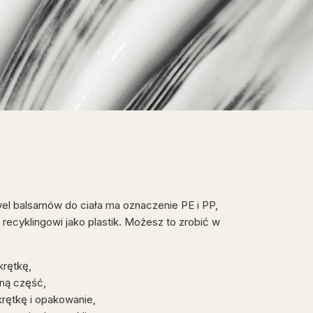
el balsamów do ciała ma oznaczenie PE i PP,
recyklingowi jako plastik. Możesz to zrobić w
krętkę,
lną część,
krętkę i opakowanie,