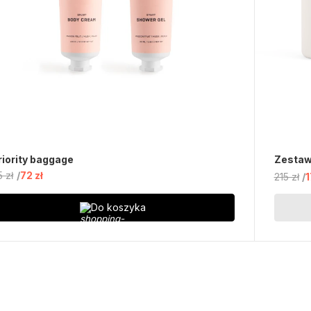
riority baggage
Zestaw
5 zł
72 zł
215 zł
1
Do koszyka