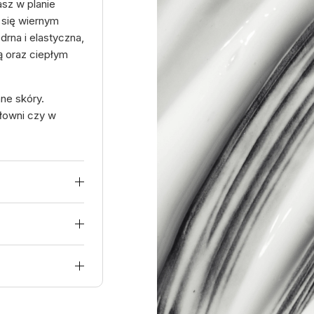
asz w planie
 się wiernym
rna i elastyczna,
ą oraz ciepłym
ne skóry.
iłowni czy w
iepłym