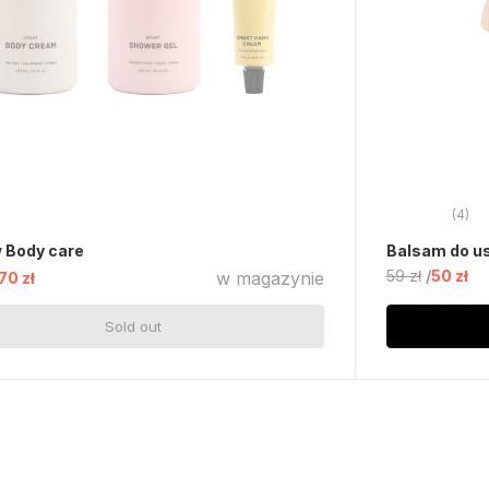
(4)
 Body care
Balsam do us
59 zł
50 zł
w magazynie
70 zł
Sold out