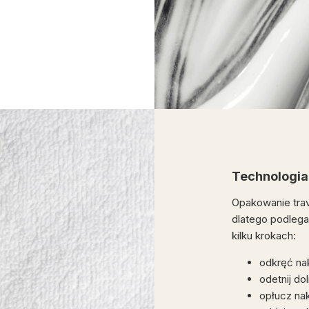
Technologia
Opakowanie trav
dlatego podlega 
kilku krokach:
odkręć na
odetnij do
opłucz na