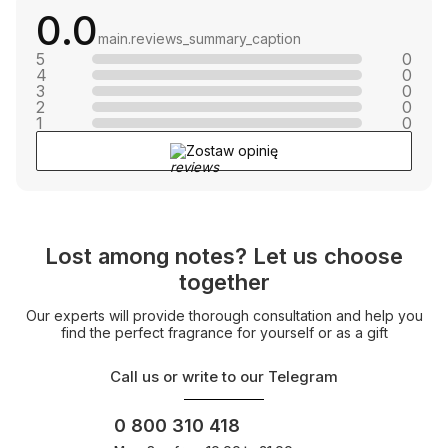
0.0
main.reviews_summary_caption
5
0
4
0
3
0
2
0
1
0
Zostaw opinię
Lost among notes? Let us choose
together
Our experts will provide thorough consultation and help you
find the perfect fragrance for yourself or as a gift
Call us or write to our Telegram
0 800 310 418