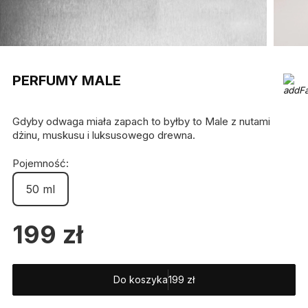
PERFUMY MALE
Gdyby odwaga miała zapach to byłby to Male z nutami
dżinu, muskusu i luksusowego drewna.
Pojemność:
50 ml
199
zł
Do koszyka
199
zł