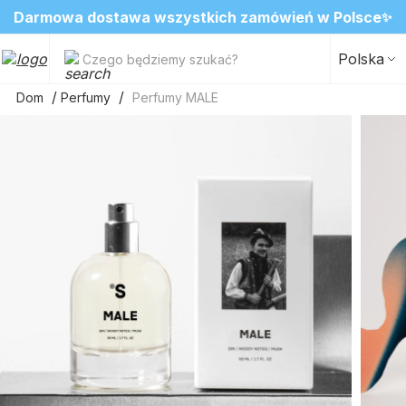
❤️ Perfumy Sugar Porn 50 ml znów dostępne
SALE do -20%✨
Nowosci✨
✨
2=3 na ulubione zapachy do wnętrz
Polska
Czego będziemy szukać?
Dom
Perfumy
Perfumy MALE