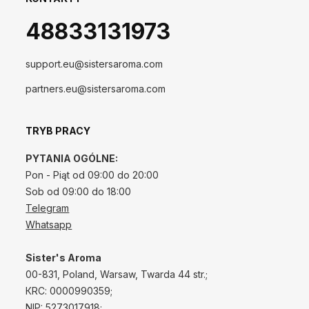
48833131973
support.eu@sistersaroma.com
partners.eu@sistersaroma.com
TRYB PRACY
PYTANIA OGÓLNE:
Pon - Piąt od 09:00 do 20:00
Sob od 09:00 do 18:00
Telegram
Whatsapp
Sister's Aroma
00-831, Poland, Warsaw, Twarda 44 str.;
КRС: 0000990359;
NIP: 5273017918;