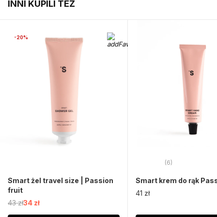
INNI KUPILI TEŻ
-20%
(6)
Smart żel travel size | Passion
Smart krem do rąk Passi
fruit
41 zł
43 zł
34 zł